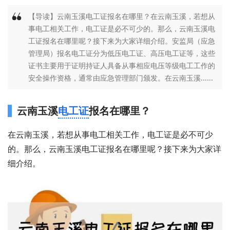
【导读】云南玉溪电工证报名在哪里？在云南玉溪，若想从
事电工相关工作，电工证是必不可少的。那么，云南玉溪电
工证报名在哪里呢？接下来为大家详细介绍。安监局（应急
管理局）报名电工证分为低压电工证、高压电工证等，这些
证书主要用于证明持证人具备从事相应电压等级电工工作的
安全操作资格，通常由应急管理部门颁发。在云南玉溪......
云南玉溪
电工证
报名在哪里？
在云南玉溪，若想从事电工相关工作，电工证是必不可少
的。那么，云南玉溪电工证报名在哪里呢？接下来为大家详
细介绍。