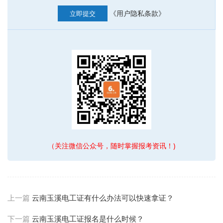
《用户隐私条款》
立即提交
（关注微信公众号，随时掌握报考资讯！)
上一篇
云南玉溪电工证有什么办法可以快速拿证？
下一篇
云南玉溪电工证报名是什么时候？