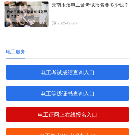
云南玉溪电工证考试报名要多少钱？
2025-06-26
电工服务
电工考试成绩查询入口
电工等级证书查询入口
电工证网上在线报名入口