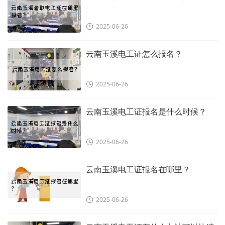
2025-06-26
云南玉溪电工证怎么报名？
2025-06-26
云南玉溪电工证报名是什么时候？
2025-06-26
云南玉溪电工证报名在哪里？
2025-06-26