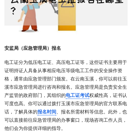
安监局（应急管理局）报名
电工证分为低压电工证、高压电工证等，这些证书主要用于
证明持证人具备从事相应电压等级电工工作的安全操作资
格，通常由应急管理部门颁发。在云南玉溪，你可以前往玉
溪市应急管理局进行咨询和报名。应急管理局是负责安全生
产监管的政府部门，其组织的
电工证考试
权威性高，证书认
可度也高。你可以通过拨打玉溪市应急管理局的官方联系电
话，了解具体的
报名时间
、报名所需材料等信息。此外，也
可以直接前往应急管理局的办事窗口，现场咨询工作人员，
他们会为你提供详细的指导。