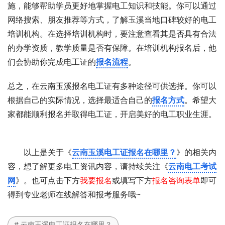
施，能够帮助学员更好地掌握电工知识和技能。你可以通过
网络搜索、朋友推荐等方式，了解玉溪当地口碑较好的电工
培训机构。在选择培训机构时，要注意查看其是否具有合法
的办学资质，教学质量是否有保障。在培训机构报名后，他
们会协助你完成电工证的
报名流程
。
总之，在云南玉溪报名电工证有多种途径可供选择。你可以
根据自己的实际情况，选择最适合自己的
报名方式
。希望大
家都能顺利报名并取得电工证，开启美好的电工职业生涯。
以上是关于《
云南玉溪电工证报名在哪里？
》的相关内
容，想了解更多电工资讯内容，请持续关注《
云南电工考试
网
》。也可点击下方
我要报名
或填写下方
报名咨询表单
即可
得到专业老师在线解答和报考服务哦~
# 云南玉溪电工证报名在哪里？