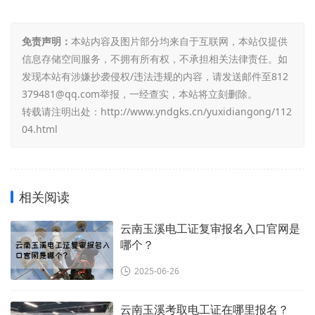
免责声明：
本站内容及图片部分均来自于互联网，本站仅提供
信息存储空间服务，不拥有所有权，不承担相关法律责任。如
发现本站有涉嫌抄袭侵权/违法违规的内容，请发送邮件至812
379481@qq.com举报，一经查实，本站将立刻删除。
转载请注明出处：
http://www.yndgks.cn/yuxidiangong/112
04.html
相关阅读
云南玉溪电工证复审报名入口官网是
哪个？
2025-06-26
云南玉溪考取电工证在哪里报名？