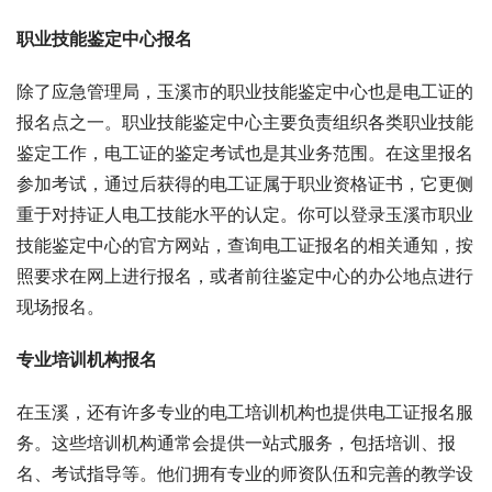
职业技能鉴定中心报名
除了应急管理局，玉溪市的职业技能鉴定中心也是电工证的
报名点之一。职业技能鉴定中心主要负责组织各类职业技能
鉴定工作，电工证的鉴定考试也是其业务范围。在这里报名
参加考试，通过后获得的电工证属于职业资格证书，它更侧
重于对持证人电工技能水平的认定。你可以登录玉溪市职业
技能鉴定中心的官方网站，查询电工证报名的相关通知，按
照要求在网上进行报名，或者前往鉴定中心的办公地点进行
现场报名。
专业培训机构报名
在玉溪，还有许多专业的电工培训机构也提供电工证报名服
务。这些培训机构通常会提供一站式服务，包括培训、报
名、考试指导等。他们拥有专业的师资队伍和完善的教学设