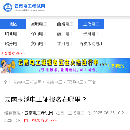
地区
昆明电工
曲靖电工
玉溪电工
昭通电工
保山电工
丽江电工
普洱电工
临沧电工
文山电工
红河电工
西双版纳电工
+查看更多>>
云南电工考试网
>
云南电工
>
玉溪电工
> 正文
云南玉溪电工证报名在哪里？
编辑整理：
云南电工考试网
栏目：
玉溪电工
2025-06-26 10:2
3:08
电工报名咨询 >>>